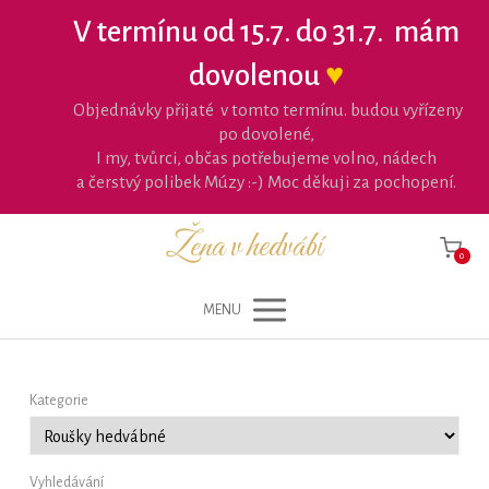
V termínu od 15.7. do 31.7. mám
dovolenou
♥
Objednávky přijaté v tomto termínu. budou vyřízeny
po dovolené,
I my, tvůrci, občas potřebujeme volno, nádech
a čerstvý polibek Múzy :-) Moc děkuji za pochopení.
Žena v hedvábí
0
MENU
Kategorie
Vyhledávání