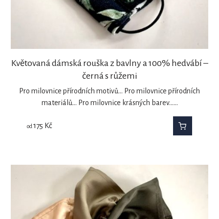
Květovaná dámská rouška z bavlny a 100% hedvábí –
černá s růžemi
Pro milovnice přírodních motivů... Pro milovnice přírodních
materiálů... Pro milovnice krásných barev...…
175
Kč
od