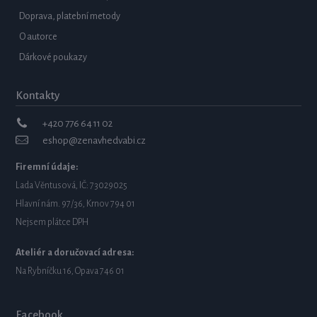
Doprava, platební metody
O autorce
Dárkové poukazy
Kontakty
+420 776 64 11 02
eshop@zenavhedvabi.cz
Firemní údaje:
Lada Věntusová, IČ: 73029025
Hlavní nám. 97/36, Krnov 794 01
Nejsem plátce DPH
Ateliér a doručovací adresa:
Na Rybníčku 16, Opava 746 01
Facebook