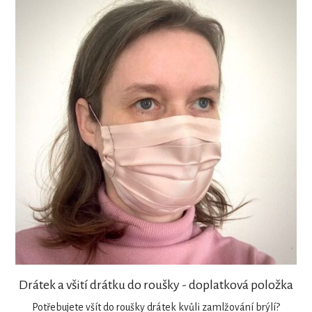
Drátek a všití drátku do roušky - doplatková položka
Potřebujete všít do roušky drátek kvůli zamlžování brýlí?