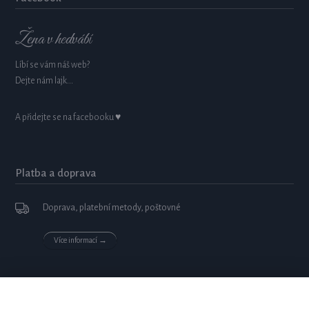
Žena v hedvábí
Líbí se vám náš web?
Dejte nám lajk...
A přidejte se na facebooku ♥
Platba a doprava
Doprava, platební metody, poštovné
Více informací →