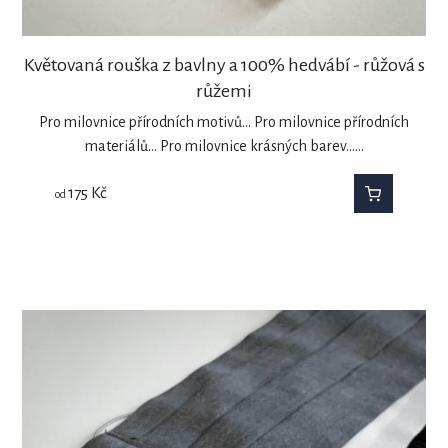
Květovaná rouška z bavlny a 100% hedvábí - růžová s
růžemi
Pro milovnice přírodních motivů... Pro milovnice přírodních
materiálů... Pro milovnice krásných barev...…
175
Kč
od