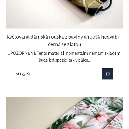
Květovaná dámská rouška z bavlny a 100% hedvábí –
černá se zlatou
UPOZORNĚNÍ: Tento materiál momentálně nemám skladem,
bude k dispozici tak v půlce…
175
Kč
od