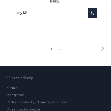
lehká…
185
Kč
od
1
2
Důležité odkazy
Kontakt
Jak objednat
Obchodní podmínky, reklamace, vrácení zboží
Ochrana osobních údajů