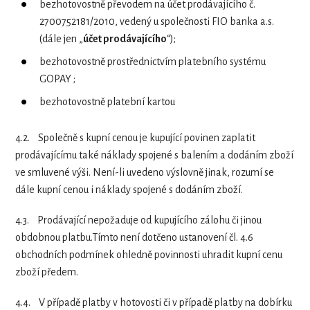
bezhotovostně převodem na účet prodávajícího č.
2700752181/2010
, vedený u společnosti FIO banka a.s.
(dále jen „
účet prodávajícího
“);
bezhotovostně prostřednictvím platebního systému
GOPAY ;
bezhotovostně platební kartou
4.2.
Společně s kupní cenou je kupující povinen zaplatit
prodávajícímu také náklady spojené s balením a dodáním zboží
ve smluvené výši. Není-li uvedeno výslovně jinak, rozumí se
dále kupní cenou i náklady spojené s dodáním zboží.
4.3.
Prodávající nepožaduje od kupujícího zálohu či jinou
obdobnou platbu.Tímto není dotčeno ustanovení čl. 4.6
obchodních podmínek ohledně povinnosti uhradit kupní cenu
zboží předem.
4.4.
V případě platby v hotovosti či v případě platby na dobírku