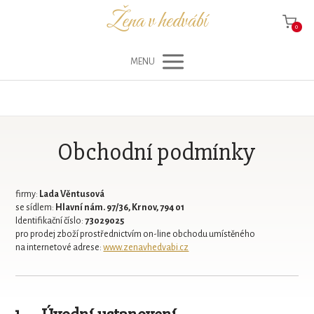
Žena v hedvábí
0
MENU
Obchodní podmínky
firmy:
Lada Věntusová
se sídlem:
Hlavní nám. 97/36, Krnov, 794 01
Identifikační číslo:
73029025
pro prodej zboží prostřednictvím on-line obchodu umístěného
na internetové adrese:
www.zenavhedvabi.cz