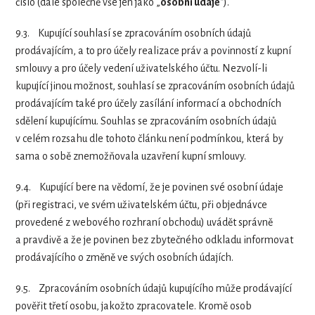
číslo (dále společně vše jen jako „
osobní údaje
“).
9.3.
Kupující souhlasí se zpracováním osobních údajů
prodávajícím, a to pro účely realizace práv a povinností z kupní
smlouvy a pro účely vedení uživatelského účtu. Nezvolí-li
kupující jinou možnost, souhlasí se zpracováním osobních údajů
prodávajícím také pro účely zasílání informací a obchodních
sdělení kupujícímu. Souhlas se zpracováním osobních údajů
v celém rozsahu dle tohoto článku není podmínkou, která by
sama o sobě znemožňovala uzavření kupní smlouvy.
9.4.
Kupující bere na vědomí, že je povinen své osobní údaje
(při registraci, ve svém uživatelském účtu, při objednávce
provedené z webového rozhraní obchodu) uvádět správně
a pravdivě a že je povinen bez zbytečného odkladu informovat
prodávajícího o změně ve svých osobních údajích.
9.5.
Zpracováním osobních údajů kupujícího může prodávající
pověřit třetí osobu, jakožto zpracovatele. Kromě osob