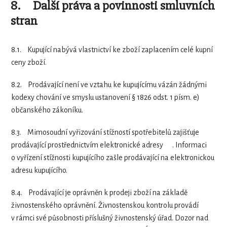
8.
D
alší práva a povinnosti smluvních
stran
8.1.
Kupující nabývá vlastnictví ke zboží zaplacením celé kupní
ceny zboží.
8.2.
Prodávající není ve vztahu ke kupujícímu vázán žádnými
kodexy chování ve smyslu ustanovení § 1826 odst. 1 písm. e)
občanského zákoníku.
8.3.
Mimosoudní vyřizování stížností spotřebitelů zajišťuje
prodávající prostřednictvím elektronické adresy . Informaci
o vyřízení stížnosti kupujícího zašle prodávající na elektronickou
adresu kupujícího.
8.4.
Prodávající je oprávněn k prodeji zboží na základě
živnostenského oprávnění. Živnostenskou kontrolu provádí
v rámci své působnosti příslušný živnostenský úřad. Dozor nad