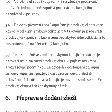
5.5.
Nárok na úhradu škody vzniklé na zboží je prodávající
oprávněn jednostranně započíst proti nároku kupujícího
na vrácení kupní ceny.
5.6.
Do doby převzetí zboží kupujícím je prodávající oprávněn
kdykoliv od kupní smlouvy odstoupit. V takovém případě vrátí
prodávající kupujícímu kupní cenu bez zbytečného odkladu, a to
bezhotovostně na účet určený kupujícím.
5.7.
Je-li společně se zbožím poskytnut kupujícímu dárek, je
darovací smlouva mezi prodávajícím a kupujícím uzavřena
s rozvazovací podmínkou, že dojde-li k odstoupení od kupní
smlouvy kupujícím, pozbývá darovací smlouva ohledně
takového dárku účinnosti a kupující je povinen spolu se zbožím
prodávajícímu vrátit i poskytnutý dárek.
6.
Přeprava a dodání zboží