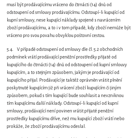
musí být prodávajícímu vráceno do čtrnácti (14) dnů od
odstoupení od smlouvy prodávajícímu. Odstoupí-li kupující od
kupní smlouvy, nese kupující náklady spojené s navrácením
zboží prodávajícímu, a to i v tom případě, kdy zboží nemůže být
vráceno pro svou povahu obvyklou poštovní cestou.
5.4.
V případě odstoupení od smlouvy dle čl. 5.2 obchodních
podmínek vrátí prodávající peněžní prostředky přijaté od
kupujícího do čtrnácti (14) dnů od odstoupení od kupní smlouvy
kupujícím, a to stejným způsobem, jakým je prodávající od
kupujícího přijal. Prodávající je taktéž oprávněn vrátit plnění
poskytnuté kupujícím již při vrácení zboží kupujícím či jiným
způsobem, pokud s tím kupující bude souhlasit a nevzniknou
tím kupujícímu další náklady. Odstoupí-li kupující od kupní
smlouvy, prodávající není povinen vrátit přijaté peněžní
prostředky kupujícímu dříve, než mu kupující zboží vrátí nebo
prokáže, že zboží prodávajícímu odeslal.