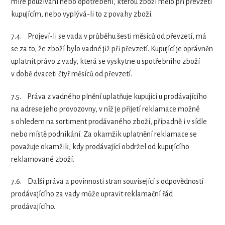
míře používání nebo opotřebení, kterou zboží mělo při převzetí
kupujícím, nebo vyplývá-li to z povahy zboží.
7.4.
Projeví-li se vada v průběhu šesti měsíců od převzetí, má
se za to, že zboží bylo vadné již při převzetí. Kupující je oprávněn
uplatnit právo z vady, která se vyskytne u spotřebního zboží
v době dvaceti čtyř měsíců od převzetí.
7.5.
Práva z vadného plnění uplatňuje kupující u prodávajícího
na adrese jeho provozovny, v níž je přijetí reklamace možné
s ohledem na sortiment prodávaného zboží, případně i v sídle
nebo místě podnikání.
Za okamžik uplatnění reklamace se
považuje okamžik, kdy prodávající obdržel od kupujícího
reklamované zboží.
7.6.
Další práva a povinnosti stran související s odpovědností
prodávajícího za vady může upravit reklamační řád
prodávajícího.