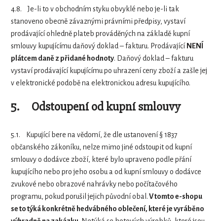
4.8.
Je-li to v obchodním styku obvyklé nebo je-li tak
stanoveno obecně závaznými právními předpisy, vystaví
prodávající ohledně plateb prováděných na základě kupní
smlouvy kupujícímu daňový doklad – fakturu. Prodávající
NENÍ
plátcem daně z přidané hodnoty
. Daňový doklad – fakturu
vystaví prodávající kupujícímu po uhrazení ceny zboží a zašle jej
v elektronické podobě na elektronickou adresu kupujícího.
5.
Odstoupení od kupní smlouvy
5.1.
Kupující bere na vědomí, že dle ustanovení § 1837
občanského zákoníku, nelze mimo jiné odstoupit od kupní
smlouvy o dodávce zboží, které bylo upraveno podle přání
kupujícího nebo pro jeho osobu a od kupní smlouvy o dodávce
zvukové nebo obrazové nahrávky nebo počítačového
programu, pokud porušil jejich původní obal.
V tomto e-shopu
se to týká konkrétně hedvábného oblečení, které je vyráběno