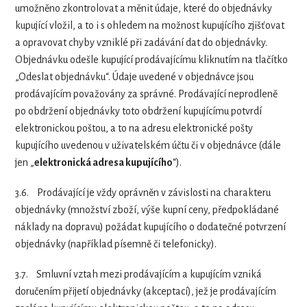
umožněno zkontrolovat a měnit údaje, které do objednávky
kupující vložil, a to i s ohledem na možnost kupujícího zjišťovat
a opravovat chyby vzniklé při zadávání dat do objednávky.
Objednávku odešle kupující prodávajícímu kliknutím na tlačítko
„Odeslat objednávku“. Údaje uvedené v objednávce jsou
prodávajícím považovány za správné. Prodávající neprodleně
po obdržení objednávky toto obdržení kupujícímu potvrdí
elektronickou poštou, a to na adresu elektronické pošty
kupujícího uvedenou v uživatelském účtu či v objednávce (dále
jen „
elektronická adresa kupujícího
“).
3.6.
Prodávající je vždy oprávněn v závislosti na charakteru
objednávky (množství zboží, výše kupní ceny, předpokládané
náklady na dopravu) požádat kupujícího o dodatečné potvrzení
objednávky (například písemně či telefonicky).
3.7.
Smluvní vztah mezi prodávajícím a kupujícím vzniká
doručením přijetí objednávky (akceptací), jež je prodávajícím