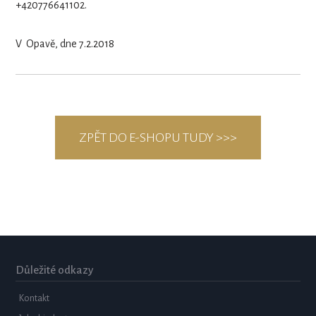
+420776641102.
V Opavě, dne 7.2.2018
ZPĚT DO E-SHOPU TUDY >>>
Důležité odkazy
Kontakt