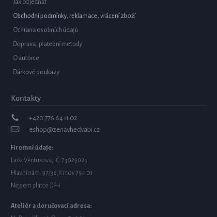
Jak objednat
Obchodní podmínky, reklamace, vrácení zboží
Ochrana osobních údajů
Doprava, platební metody
O autorce
Dárkové poukazy
Kontakty
+420 776 64 11 02
eshop@zenavhedvabi.cz
Firemní údaje:
Lada Věntusová, IČ: 73029025
Hlavní nám. 97/36, Krnov 794 01
Nejsem plátce DPH
Ateliér a doručovací adresa: