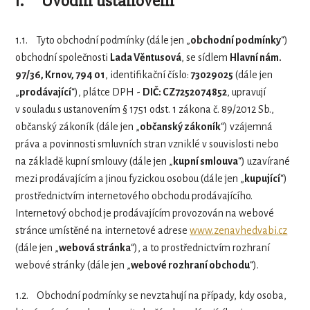
1.
Úvodní ustanovení
1.1.
Tyto obchodní podmínky (dále jen „
obchodní podmínky
“)
obchodní společnosti
Lada Věntusová
, se sídlem
Hlavní nám.
97/36, Krnov, 794 01
, identifikační číslo:
73029025
(dále jen
„
prodávající
“), plátce DPH -
DIČ: CZ7252074852
, upravují
v souladu s ustanovením § 1751 odst. 1 zákona č. 89/2012 Sb.,
občanský zákoník (dále jen „
občanský zákoník
“) vzájemná
práva a povinnosti smluvních stran vzniklé v souvislosti nebo
na základě kupní smlouvy (dále jen „
kupní smlouva
“) uzavírané
mezi prodávajícím a jinou fyzickou osobou (dále jen „
kupující
“)
prostřednictvím internetového obchodu prodávajícího.
Internetový obchod je prodávajícím provozován na webové
stránce umístěné na internetové adrese
www.zenavhedvabi.cz
(dále jen „
webová stránka
“), a to prostřednictvím rozhraní
webové stránky (dále jen „
webové rozhraní obchodu
“).
1.2.
Obchodní podmínky se nevztahují na případy, kdy osoba,