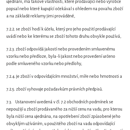
ujednání, má takové vlastnosti, které prodávající nebo výrobce
popsal nebo které kupující očekával s ohledem na povahu zboží
a na základě reklamy jimi prováděné,
7.2.2.
se zboží hodí k účelu, který pro jeho použití prodávající
uvádí nebo ke kterému se zboží tohoto druhu obvykle používá,
7.2.3.
zboží odpovídá jakostí nebo provedením smluvenému
vzorku nebo předloze, byla-li jakost nebo provedení určeno
podle smluveného vzorku nebo předlohy,
7.2.4.
je zboží v odpovídajícím množství, míře nebo hmotnosti a
7.2.5.
zboží vyhovuje požadavkům právních předpisů.
7.3.
Ustanovení uvedená v čl. 7.2 obchodních podmínek se
nepoužijí u zboží prodávaného za nižší cenu na vadu, pro kterou
byla nižší cena ujednána, na opotřebení zboží způsobené jeho
obvyklým užíváním, u použitého zboží na vadu odpovídající