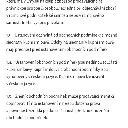
která má v úmyslu nakoupit zboží od prodávajícího, je
právnickou osobou či osobou, jež jedná při objednávání zboží
v rámci své podnikatelské činnosti nebo v rámci svého
samostatného výkonu povolání.
1.3.
Ustanovení odchylná od obchodních podmínek je možné
sjednat v kupní smlouvě. Odchylná ujednání v kupní smlouvě
mají přednost před ustanoveními obchodních podmínek.
1.4.
Ustanovení obchodních podmínek jsou nedílnou součástí
kupní smlouvy. Kupní smlouva a obchodní podmínky jsou
vyhotoveny v českém jazyce. Kupní smlouvu lze uzavřít
v českém jazyce.
1.5.
Znění obchodních podmínek může prodávající měnit či
doplňovat. Tímto ustanovením nejsou dotčena práva
a povinnosti vzniklá po dobu účinnosti předchozího znění
obchodních podmínek.