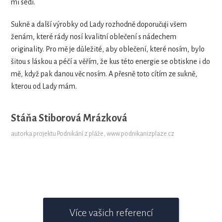
mi sedí.
Sukně a další výrobky od Lady rozhodně doporučuji všem
ženám, které rády nosí kvalitní oblečení s nádechem
originality. Pro mě je důležité, aby oblečení, které nosím, bylo
šitou s láskou a péčí a věřím, že kus této energie se obtiskne i do
mě, když pak danou věc nosím. A přesně toto cítím ze sukně,
kterou od Lady mám.
Stáňa Stiborová Mrázková
autorka projektu Podnikání z pláže, www.podnikanizplaze.cz
Více vašich referencí