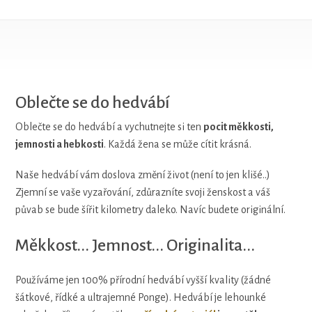
Oblečte se do hedvábí
Oblečte se do hedvábí a vychutnejte si ten
pocit měkkosti,
jemnosti a hebkosti
. Každá žena se může cítit krásná.
Naše hedvábí vám doslova změní život (není to jen klišé..)
Zjemní se vaše vyzařování, zdůrazníte svoji ženskost a váš
půvab se bude šířit kilometry daleko. Navíc budete originální.
Měkkost... Jemnost... Originalita...
Používáme jen 100% přírodní hedvábí vyšší kvality (žádné
šátkové, řídké a ultrajemné Ponge). Hedvábí je lehounké