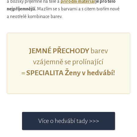
a božsky příjemné na těle a
přírodní materiál
je pro tělo
nejpříjemnější.
Mazlím se s barvami a s citem tvořím nové
a neotřelé kombinace barev.
JEMNÉ PŘECHODY
barev
vzájemně se prolínající
=
SPECIALITA Ženy v hedvábí!
Více o hedvábí tady >>>