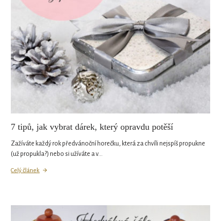
7 tipů, jak vybrat dárek, který opravdu potěší
Zažíváte každý rok předvánoční horečku, která za chvíli nejspíš propukne
(už propukla?) nebo si užíváte a v…
Celý článek