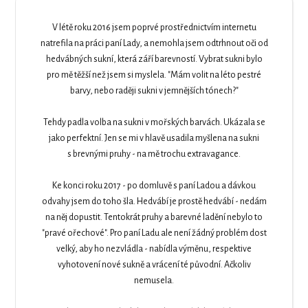
V létě roku 2016 jsem poprvé prostřednictvím internetu
natrefila na práci paní Lady, a nemohla jsem odtrhnout oči od
hedvábných sukní, která září barevností. Vybrat sukni bylo
pro mě těžší než jsem si myslela. "Mám volit na léto pestré
barvy, nebo raději sukni v jemnějších tónech?"
Tehdy padla volba na sukni v mořských barvách. Ukázala se
jako perfektní. Jen se mi v hlavě usadila myšlena na sukni
s brevnými pruhy - na mě trochu extravagance.
Ke konci roku 2017 - po domluvě s paní Ladou a dávkou
odvahy jsem do toho šla. Hedvábí je prostě hedvábí - nedám
na něj dopustit. Tentokrát pruhy a barevné ladění nebylo to
"pravé ořechové". Pro paní Ladu ale není žádný problém dost
velký, aby ho nezvládla - nabídla výměnu, respektive
vyhotovení nové sukně a vrácení té původní. Ačkoliv
nemusela.