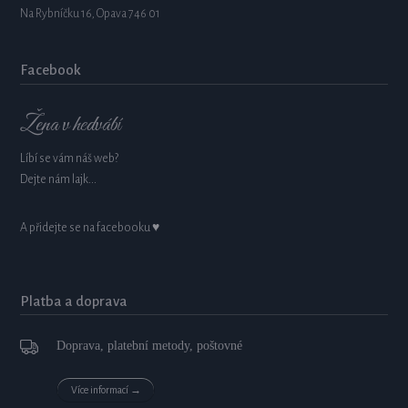
Na Rybníčku 16, Opava 746 01
Facebook
Žena v hedvábí
Líbí se vám náš web?
Dejte nám lajk...
A přidejte se na facebooku ♥
Platba a doprava
Doprava, platební metody, poštovné
Více informací →