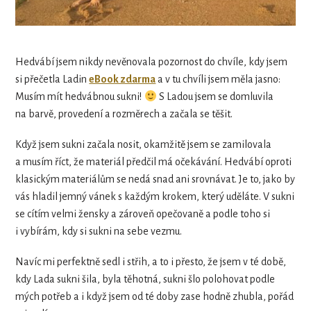
Hedvábí jsem nikdy nevěnovala pozornost do chvíle, kdy jsem
si přečetla Ladin
eBook zdarma
a v tu chvíli jsem měla jasno:
Musím mít hedvábnou sukni!
S Ladou jsem se domluvila
na barvě, provedení a rozměrech a začala se těšit.
Když jsem sukni začala nosit, okamžitě jsem se zamilovala
a musím říct, že materiál předčil má očekávání. Hedvábí oproti
klasickým materiálům se nedá snad ani srovnávat. Je to, jako by
vás hladil jemný vánek s každým krokem, který uděláte. V sukni
se cítím velmi žensky a zároveň opečovaně a podle toho si
i vybírám, kdy si sukni na sebe vezmu.
Navíc mi perfektně sedl i střih, a to i přesto, že jsem v té době,
kdy Lada sukni šila, byla těhotná, sukni šlo polohovat podle
mých potřeb a i když jsem od té doby zase hodně zhubla, pořád