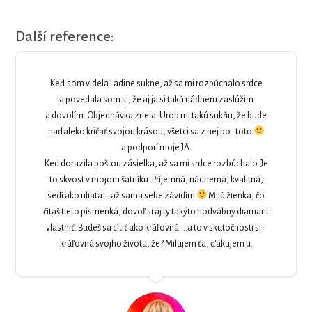
Další reference:
Keď som videla Ladine sukne, až sa mi rozbúchalo srdce
a povedala som si, že aj ja si takú nádheru zaslúžim
a dovolím. Objednávka znela: Urob mi takú sukňu, že bude
naďaleko kričať svojou krásou, všetci sa z nej po…toto
a podporí moje JA.
Ked dorazila poštou zásielka, až sa mi srdce rozbúchalo. Je
to skvost v mojom šatníku. Príjemná, nádherná, kvalitná,
sedí ako uliata….až sama sebe závidím
Milá žienka, čo
čítaš tieto písmenká, dovoľ si aj ty takýto hodvábny diamant
vlastniť. Budeš sa cítiť ako kráľovná….a to v skutočnosti si -
kráľovná svojho života, že? Milujem ťa, ďakujem ti.