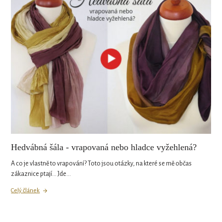
Hedvábná šála - vrapovaná nebo hladce vyžehlená?
A co je vlastně to vrapování? Toto jsou otázky, na které se mě občas
zákaznice ptají... Jde…
Celý článek