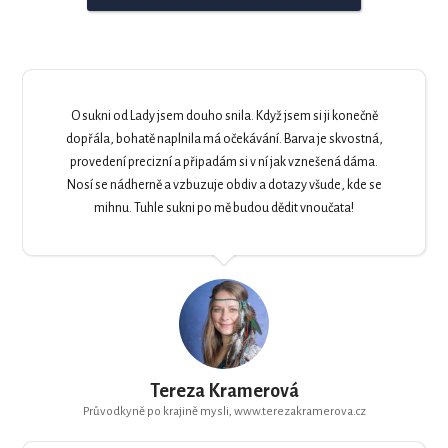
O sukni od Lady jsem douho snila. Když jsem si ji konečně
dopřála, bohatě naplnila má očekávání. Barva je skvostná,
provedení precizní a připadám si v ní jak vznešená dáma.
Nosí se nádherně a vzbuzuje obdiv a dotazy všude, kde se
mihnu. Tuhle sukni po mě budou dědit vnoučata!
Tereza Kramerová
Průvodkyně po krajině mysli, www.terezakramerova.cz