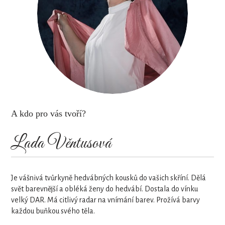
A kdo pro vás tvoří?
Lada Věntusová
Je vášnivá tvůrkyně hedvábných kousků do vašich skříní. Dělá
svět barevnější a obléká ženy do hedvábí. Dostala do vínku
velký DAR. Má citlivý radar na vnímání barev. Prožívá barvy
každou buňkou svého těla.