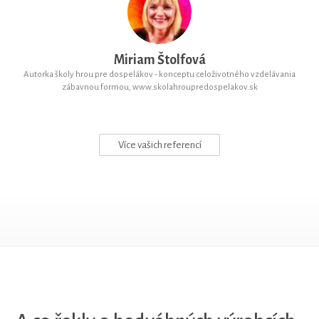
Miriam Štolfová
Autorka školy hrou pre dospelákov - konceptu celoživotného vzdelávania
zábavnou formou, www.skolahroupredospelakov.sk
Více vašich referencí