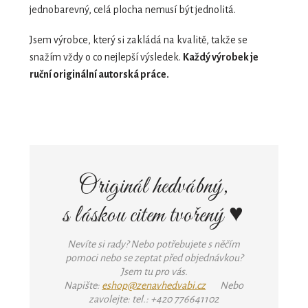
jednobarevný, celá plocha nemusí být jednolitá.
Jsem výrobce, který si zakládá na kvalitě, takže se
snažím vždy o co nejlepší výsledek.
Každý výrobek je
ruční originální autorská práce.
Originál hedvábný,
s láskou citem tvořený ♥
Nevíte si rady? Nebo potřebujete s něčím
pomoci nebo se zeptat před objednávkou?
Jsem tu pro vás.
Napište:
eshop@zenavhedvabi.cz
Nebo
zavolejte: tel.: +420 776641102