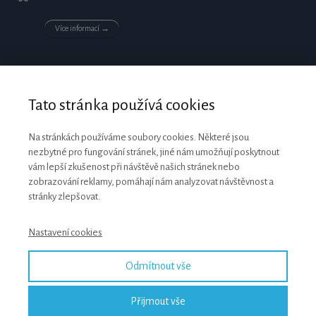
Více informací →
Tato stránka používá cookies
Na stránkách používáme soubory cookies. Některé jsou
nezbytné pro fungování stránek, jiné nám umožňují poskytnout
vám lepší zkušenost při návštěvě našich stránek nebo
zobrazování reklamy, pomáhají nám analyzovat návštěvnost a
stránky zlepšovat.
Nastavení cookies
Odmítnout vše
Přijmout vše
© 2018 ŽENA V HEDVÁBÍ, webdesign Lada Věntusová S radostí