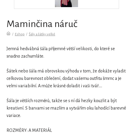
Maminčina náruč
/
Eshop
/
Šály a šátky velké
Jemná hedvábná šála příjemné větší velikosti, do které se
snadno zachumláte.
Šátek nebo šála má obrovskou výhodu v tom, že dokáže vyladit
celkovou barevnost oblečení, dodat vašemu outfitu šmrnc a je
velmi variabilní. A může krásně doladit i vaši tvář....
Šála je větších rozměrů, takže se s ní dá hezky kouzlit a být
kreativní. S barvami se mazlím a vytvářím oku lahodící barevné
variace.
ROZMĚRY: A MATERIÁL