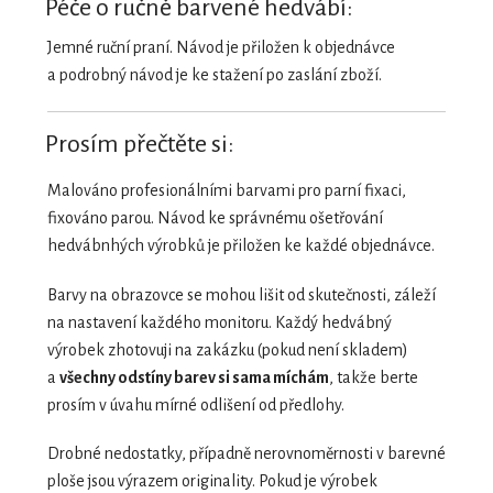
Péče o ručně barvené hedvábí:
Jemné ruční praní. Návod je přiložen k objednávce
a podrobný návod je ke stažení po zaslání zboží.
Prosím přečtěte si:
Malováno profesionálními barvami pro parní fixaci,
fixováno parou. Návod ke správnému ošetřování
hedvábnhých výrobků je přiložen ke každé objednávce.
Barvy na obrazovce se mohou lišit od skutečnosti, záleží
na nastavení každého monitoru. Každý hedvábný
výrobek zhotovuji na zakázku (pokud není skladem)
a
všechny odstíny barev si sama míchám
, takže berte
prosím v úvahu mírné odlišení od předlohy.
Drobné nedostatky, případně nerovnoměrnosti v barevné
ploše jsou výrazem originality. Pokud je výrobek