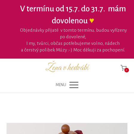
V termínu od 15.7. do 31.7. mám
dovolenou
♥
Objednávky přijaté v tomto termínu. budou vyřízeny
po dovolené,
I my, tvůrci, občas potřebujeme volno, nádech
a čerstvý polibek Múzy :-) Moc děkuji za pochopení.
Žena v hedvábí
0
MENU