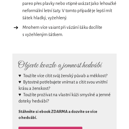
pareo přes plavky nebo vtipně uvázat jako lehoučké
neformální letní šaty. V tomto případě je lepší mít
šátek hladký, vyžehlený.
Mnohem více vaiant při vázání šáku docílíte
s vyžehleným šátkem.
Objevte kouzlo a jemnost hedvábí
♥
Toužíte více cítit svůj ženský půvab a měkkost?
♥
Bytostně potřebujete vnímat a cítit svou vnitřní
krásu a ženskost?
♥
Toužíte prožívat na vlastní kůži smyslné a jemné
doteky hedvábí?
Stáhněte si ebook ZDARMA a dozvíte se více
o hedvábí.