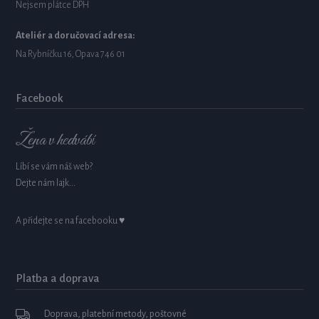
Nejsem plátce DPH
Ateliér a doručovací adresa:
Na Rybníčku 16, Opava 746 01
Facebook
Žena v hedvábí
Líbí se vám náš web?
Dejte nám lajk...
A přidejte se na facebooku ♥
Platba a doprava
Doprava, platební metody, poštovné