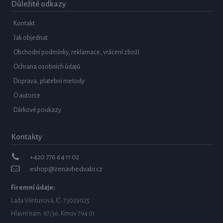
Důležité odkazy
Kontakt
Jak objednat
Obchodní podmínky, reklamace, vrácení zboží
Ochrana osobních údajů
Doprava, platební metody
O autorce
Dárkové poukazy
Kontakty
+420 776 64 11 02
eshop@zenavhedvabi.cz
Firemní údaje:
Lada Věntusová, IČ: 73029025
Hlavní nám. 97/36, Krnov 794 01