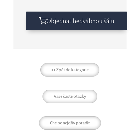
Objednat hedvábnou šálu
<< Zpět do kategorie
Vaše časté otázky
Chci se nejdřív poradit