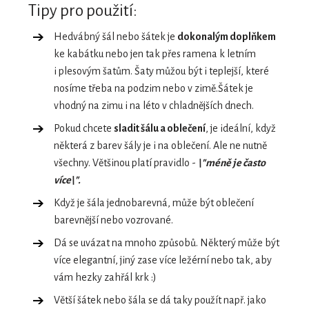
Tipy pro použití:
Hedvábný šál nebo šátek je
dokonalým doplňkem
ke kabátku nebo jen tak přes ramena k letním
i plesovým šatům. Šaty můžou být i teplejší, které
nosíme třeba na podzim nebo v zimě.Šátek je
vhodný na zimu i na léto v chladnějších dnech.
Pokud chcete
sladit šálu a oblečení
, je ideální, když
některá z barev šály je i na oblečení. Ale ne nutně
všechny. Většinou platí pravidlo -
\"méně je často
více\".
Když je šála jednobarevná, může být oblečení
barevnější nebo vozrované.
Dá se uvázat na mnoho způsobů. Některý může být
více elegantní, jiný zase více ležérní nebo tak, aby
vám hezky zahřál krk :)
Větší šátek nebo šála se dá taky použít např. jako