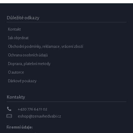
Důležité odkazy
Kontakt
Jak objednat
Obchodní podmínky, reklamace, vrácení zboží
Ochrana osobních údajů
Doprava, platební metody
O autorce
Dárkové poukazy
Kontakty
+420 776 64 11 02
eshop@zenavhedvabi.cz
Firemní údaje: