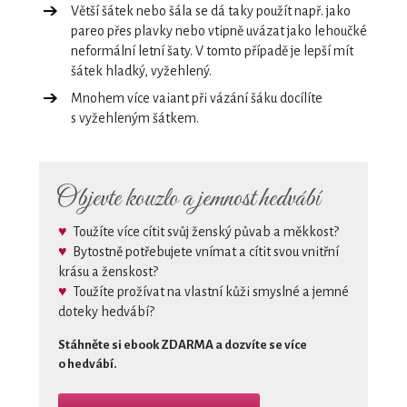
Větší šátek nebo šála se dá taky použít např. jako
pareo přes plavky nebo vtipně uvázat jako lehoučké
neformální letní šaty. V tomto případě je lepší mít
šátek hladký, vyžehlený.
Mnohem více vaiant při vázání šáku docílíte
s vyžehleným šátkem.
Objevte kouzlo a jemnost hedvábí
♥
Toužíte více cítit svůj ženský půvab a měkkost?
♥
Bytostně potřebujete vnímat a cítit svou vnitřní
krásu a ženskost?
♥
Toužíte prožívat na vlastní kůži smyslné a jemné
doteky hedvábí?
Stáhněte si ebook ZDARMA a dozvíte se více
o hedvábí.