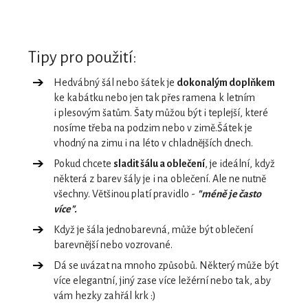
Tipy pro použití:
Hedvábný šál nebo šátek je
dokonalým doplňkem
ke kabátku nebo jen tak přes ramena k letním
i plesovým šatům. Šaty můžou být i teplejší, které
nosíme třeba na podzim nebo v zimě.Šátek je
vhodný na zimu i na léto v chladnějších dnech.
Pokud chcete
sladit šálu a oblečení
, je ideální, když
některá z barev šály je i na oblečení. Ale ne nutně
všechny. Většinou platí pravidlo -
"méně je často
více".
Když je šála jednobarevná, může být oblečení
barevnější nebo vozrované.
Dá se uvázat na mnoho způsobů. Některý může být
více elegantní, jiný zase více ležérní nebo tak, aby
vám hezky zahřál krk :)