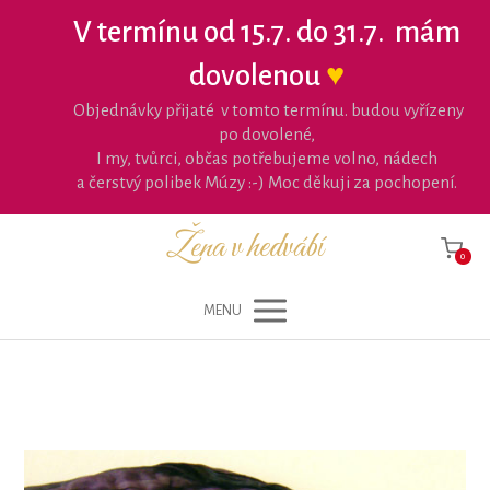
V termínu od 15.7. do 31.7. mám
dovolenou
♥
Objednávky přijaté v tomto termínu. budou vyřízeny
po dovolené,
I my, tvůrci, občas potřebujeme volno, nádech
a čerstvý polibek Múzy :-) Moc děkuji za pochopení.
Žena v hedvábí
0
MENU