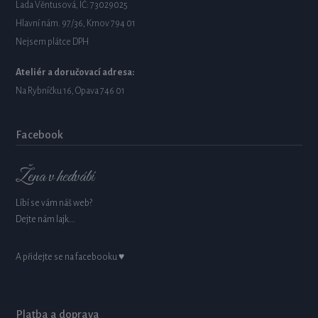
Lada Věntusová, IČ: 73029025
Hlavní nám. 97/36, Krnov 794 01
Nejsem plátce DPH
Ateliér a doručovací adresa:
Na Rybníčku 16, Opava 746 01
Facebook
Žena v hedvábí
Líbí se vám náš web?
Dejte nám lajk...
A přidejte se na facebooku ♥
Platba a doprava