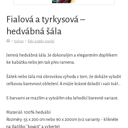
Fialová a tyrkysová –
hedvábná šála
/
Eshop
/
Šály a šátky menší
Jemná hedvábná šála. Je dokonalým a elegantním doplňkem
ke kabátku nebo jen tak přes ramena.
Šátek nebo šála má obrovskou výhodu v tom, že dokáže vyladit
celkovou barevnost oblečení. A může krásně doladit i vaši tvář...
S barvami se mazlím a vytvářím oku lahodící barevné variace.
Materiál: 100% hedvábí
Rozměry: 55 x 200 cm nebo 90 x 200cm (viz varianty - klikněte
na tlačítko "koupit" a vyberte)