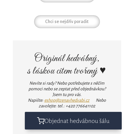
Chci se nejdřív poradit
Originál hedvábný,
s láskou citem tvořený ♥
Nevíte si rady? Nebo potřebujete s něčím
pomoci nebo se zeptat před objednávkou?
Jsem tu pro vás.
Napište:
eshop@zenavhedvabi.cz
Nebo
zavolejte: tel.: +420 776641102
Objednat hedvábnou šálu