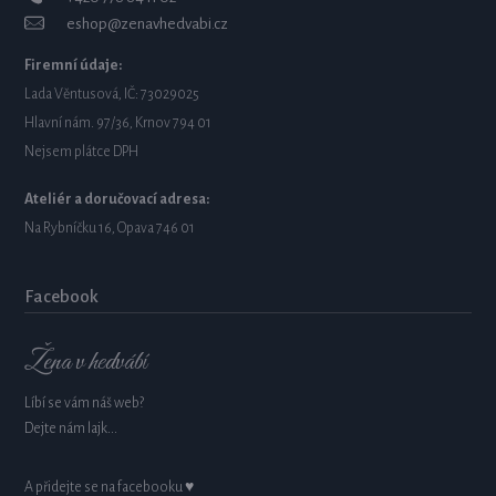
eshop@zenavhedvabi.cz
Firemní údaje:
Lada Věntusová, IČ: 73029025
Hlavní nám. 97/36, Krnov 794 01
Nejsem plátce DPH
Ateliér a doručovací adresa:
Na Rybníčku 16, Opava 746 01
Facebook
Žena v hedvábí
Líbí se vám náš web?
Dejte nám lajk...
A přidejte se na facebooku ♥