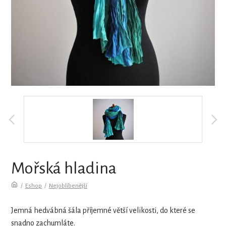
Mořská hladina
/
Eshop
/
Nejoblíbenější
Jemná hedvábná šála příjemné větší velikosti, do které se
snadno zachumláte.