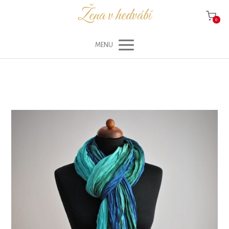
Žena v hedvábí
0
MENU