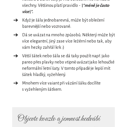
všechny. Většinou platí pravidlo -
\"méně je často
více\".
Když je šála jednobarevná, může být oblečení
barevnější nebo vozrované.
Dá se uvázat na mnoho způsobů. Některý může být
více elegantní, jiný zase více ležérní nebo tak, aby
vám hezky zahřál krk :)
Větší šátek nebo šála se dá taky použít např. jako
pareo přes plavky nebo vtipně uvázat jako lehoučké
neformální letní šaty. V tomto případě je lepší mít
šátek hladký, vyžehlený.
Mnohem více vaiant při vázání šáku docílíte
s vyžehleným šátkem.
Objevte kouzlo a jemnost hedvábí