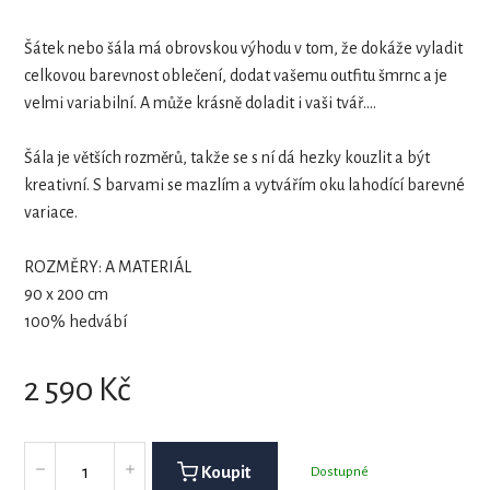
Šátek nebo šála má obrovskou výhodu v tom, že dokáže vyladit
celkovou barevnost oblečení, dodat vašemu outfitu šmrnc a je
velmi variabilní. A může krásně doladit i vaši tvář....
Šála je větších rozměrů, takže se s ní dá hezky kouzlit a být
kreativní. S barvami se mazlím a vytvářím oku lahodící barevné
variace.
ROZMĚRY: A MATERIÁL
90 x 200 cm
100% hedvábí
2 590
Kč
Koupit
Dostupné