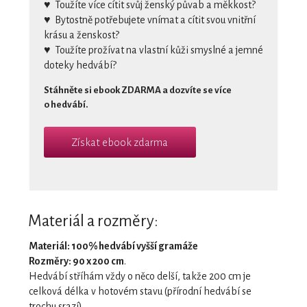
♥
Toužíte více cítit svůj ženský půvab a měkkost?
♥
Bytostně potřebujete vnímat a cítit svou vnitřní
krásu a ženskost?
♥
Toužíte prožívat na vlastní kůži smyslné a jemné
doteky hedvábí?
Stáhněte si ebook ZDARMA a dozvíte se více
o hedvábí.
Získat ebook zdarma
Materiál a rozměry:
Materiál: 100% hedvábí vyšší gramáže
Rozměry: 90 x 200 cm
.
Hedvábí stříhám vždy o něco delší, takže 200 cm je
celková délka v hotovém stavu (přírodní hedvábí se
trochu srazí).