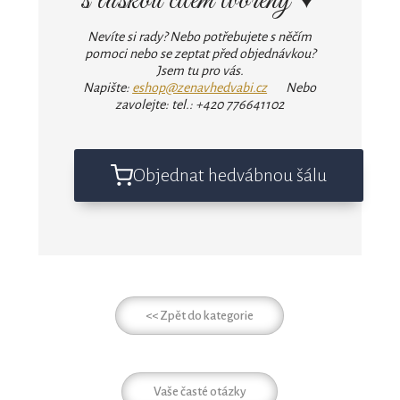
s láskou citem tvořený ♥
Nevíte si rady? Nebo potřebujete s něčím
pomoci nebo se zeptat před objednávkou?
Jsem tu pro vás.
Napište:
eshop@zenavhedvabi.cz
Nebo
zavolejte: tel.: +420 776641102
Objednat hedvábnou šálu
<< Zpět do kategorie
Vaše časté otázky