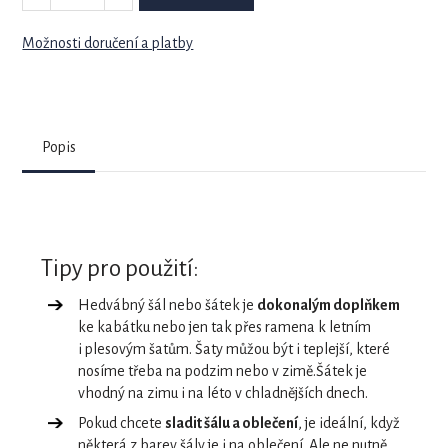
Možnosti doručení a platby
Popis
Tipy pro použití:
Hedvábný šál nebo šátek je
dokonalým doplňkem
ke kabátku nebo jen tak přes ramena k letním
i plesovým šatům. Šaty můžou být i teplejší, které
nosíme třeba na podzim nebo v zimě.Šátek je
vhodný na zimu i na léto v chladnějších dnech.
Pokud chcete
sladit šálu a oblečení
, je ideální, když
některá z barev šály je i na oblečení. Ale ne nutně