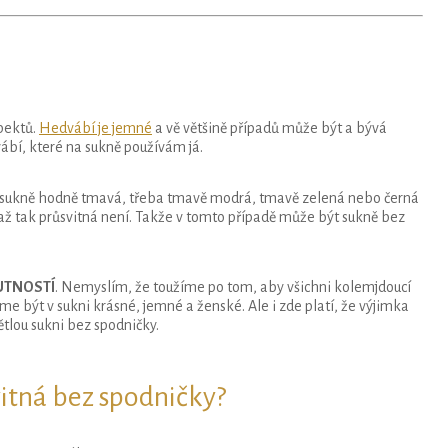
spektů.
Hedvábí je jemné
a vě většině případů může být a bývá
ábí, které na sukně používám já.
je sukně hodně tmavá, třeba tmavě modrá, tmavě zelená nebo černá
 až tak průsvitná není. Takže v tomto případě může být sukně bez
 NUTNOSTÍ
. Nemyslím, že toužíme po tom, aby všichni kolemjdoucí
e být v sukni krásné, jemné a ženské. Ale i zde platí, že výjimka
ětlou sukni bez spodničky.
vitná bez spodničky?