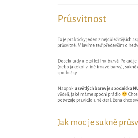
Průsvitnost
To je prakticky jeden z nejdůležitějších a
průsvitné. Mluvíme teď především o hedv
Docela tady ale záleží na barvě. Pokud 
(nebo jakékoliv jiné tmavé barvy), sukně
spodničky.
Naopak
u světlých barev je spodnička
věděli, jaké máme spodni prádlo
Chcem
potvrzuje pravidlo a některá žena chce sv
Jak moc je sukně průs