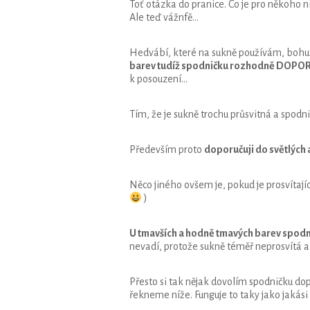
Toť otázka do pranice. Co je pro někoho ni
Ale teď vážnfě…
Hedvábí, které na sukně používám, bohuže
barev tudíž spodničku rozhodně DOPO
k posouzení…
Tím, že je sukně trochu průsvitná a spodni
Především proto
doporučuji do světlých 
Něco jiného ovšem je, pokud je prosvítají
)
U tmavších a hodně tmavých barev spodni
nevadí, protože sukně téměř neprosvítá a 
Přesto si tak nějak dovolím spodničku dop
řekneme níže. Funguje to taky jako jakási