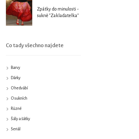
Zpátky do minulosti -
sukně "Zakladatelka"
Co tady všechno najdete
Barvy
Dárky
O hedvábí
O sukních
Různé
Šály a šátky
Seriál