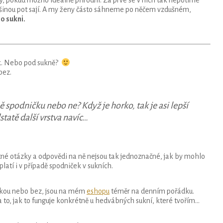
ětšinou pot sají. A my ženy částo sáhneme po něčem vzdušném,
o sukni.
k. Nebo pod sukně?
bez.
ě spodničku nebo ne? Když je horko, tak je asi lepší
tatě další vrstva navíc…
tné otázky a odpovědi na ně nejsou tak jednoznačné, jak by mohlo
latí i v případě spodniček v sukních.
ičkou nebo bez, jsou na mém
eshopu
téměr na denním pořádku.
 to, jak to funguje konkrétně u hedvábných sukní, které tvořím…