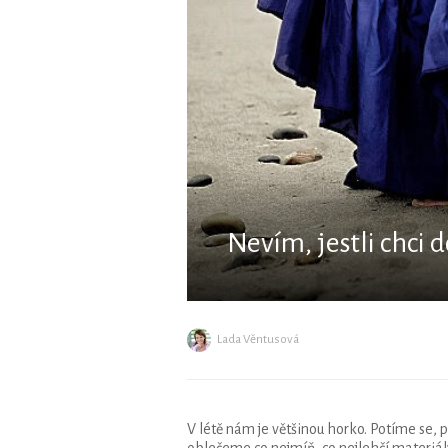
Nevím, jestli chci
Lada Věntusová
V létě nám je většinou horko. Potíme se, 
oblečeme co nejmíň, co nejlehčí materiál