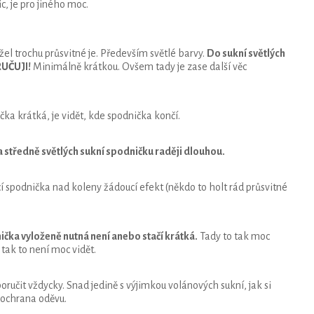
c, je pro jiného moc.
l trochu průsvitné je. Především světlé barvy.
Do sukní světlých
RUČUJI!
Minimálně krátkou. Ovšem tady je zase další věc
čka krátká, je vidět, kde spodnička končí.
a středně světlých sukní spodničku raději dlouhou.
cí spodnička nad koleny žádoucí efekt (někdo to holt rád průsvitné
čka vyloženě nutná není anebo stačí krátká.
Tady to tak moc
tak to není moc vidět.
oručit vždycky. Snad jedině s výjimkou volánových sukní, jak si
 ochrana oděvu.