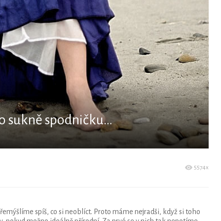
 do sukně spodničku…
5574x
přemýšlíme spíš, co si neoblíct. Proto máme nejradši, když si toho
y, pokud možno ideálně přírodní. Za prvé se v nich tak nepotíme