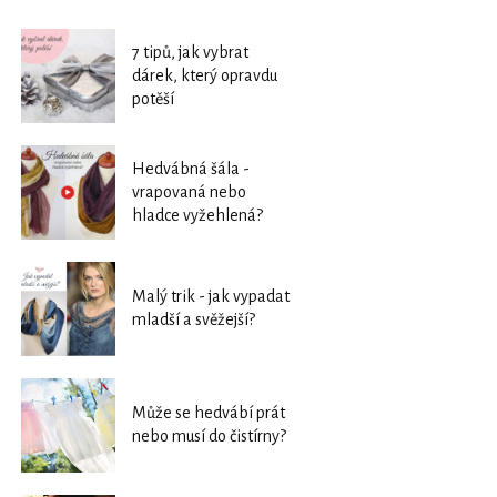
7 tipů, jak vybrat
dárek, který opravdu
potěší
Hedvábná šála -
vrapovaná nebo
hladce vyžehlená?
Malý trik - jak vypadat
mladší a svěžejší?
Může se hedvábí prát
nebo musí do čistírny?