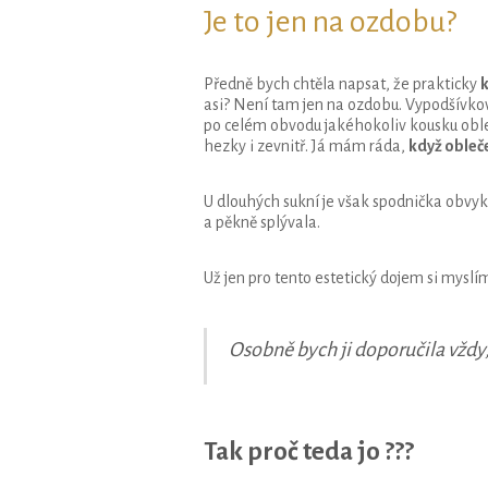
Je to jen na ozdobu?
Předně bych chtěla napsat, že prakticky
k
asi? Není tam jen na ozdobu. Vypodšívkova
po celém obvodu jakéhokoliv kousku obleč
hezky i zevnitř. Já mám ráda,
když obleče
U dlouhých sukní je však spodnička obvykl
a pěkně splývala.
Už jen pro tento estetický dojem si myslí
Osobně bych ji doporučila vždy
Tak proč teda jo ???