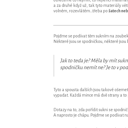
a za druhé když už, tak tyto materiály v
volném, rozevlátém…třeba po
šatech neb
Pojďme se podívat těm sukním na zoube
Některé jsou se spodničkou, některé jsou 
Jak to teda je? Měla by mít sukn
spodničku nemít ne? Je to v pods
Tyto a spousta dalších jsou takové ošeme
vypadat. Každá mince má dvě strany a to p
Dotazy na to, zda pořídit sukni se spodn
A naprosto je chápu. Pojďme se podívat na