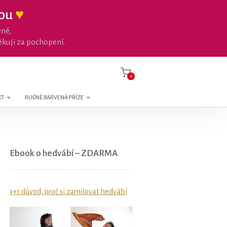
nou
♥
ené,
ěkuji za pochopení.
0
KT
RUČNĚ BARVENÁ PŘÍZE
Ebook o hedvábí – ZDARMA
3+1 důvod, proč si zamilovat hedvábí