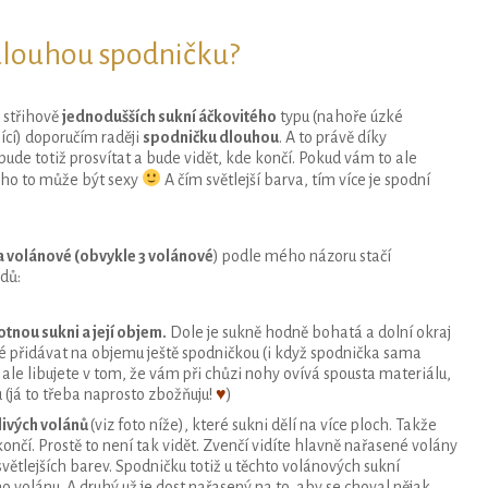
dlouhou spodničku?
U střihově
jednodušších sukní
áčkovitého
typu (nahoře úzké
ící) doporučím raději
spodničku dlouhou
. A to právě díky
bude totiž prosvítat a bude vidět, kde končí. Pokud vám to ale
oho to může být sexy
A čím světlejší barva, tím více je spodní
a volánové (obvykle 3 volánové
)
podle mého názoru stačí
dů:
otnou sukni a její objem
.
Dole je sukně hodně bohatá a dolní okraj
é přidávat na objemu ještě spodničkou (i když spodnička sama
ale libujete v tom, že vám při chůzi nohy ovívá spousta materiálu,
 (já to třeba naprosto zbožňuju!
♥
)
livých volánů
(viz foto níže),
které sukni dělí na více ploch. Takže
ončí. Prostě to není tak vidět. Zvenčí vidíte hlavně nařasené volány
 světlejších barev. Spodničku totiž u těchto volánových sukní
volánu. A druhý už je dost nařasený na to, aby se choval nějak