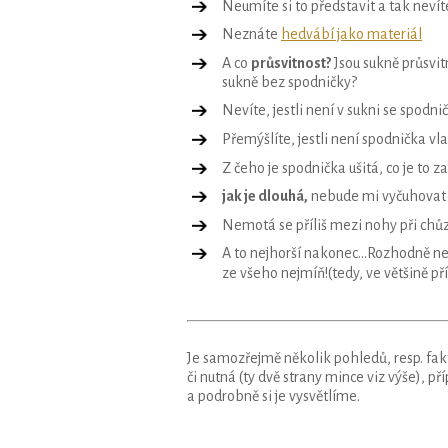
Neumíte si to představit a tak nevít
Neznáte
hedvábí jako materiál
A co
průsvitnost?
Jsou sukně průsvit
sukně bez spodničky?
Nevíte, jestli není v sukni se spod
Přemýšlíte, jestli není spodnička vl
Z čeho je spodnička ušitá, co je to z
jak je dlouhá,
nebude mi vyčuhovat 
Nemotá se příliš mezi nohy při chůz
A to nejhorší nakonec…Rozhodně ne
ze všeho nejmíň!(tedy, ve většině p
Je samozřejmě několik pohledů, resp. fakt
či nutná (ty dvě strany mince viz výše), 
a podrobně si je vysvětlíme.