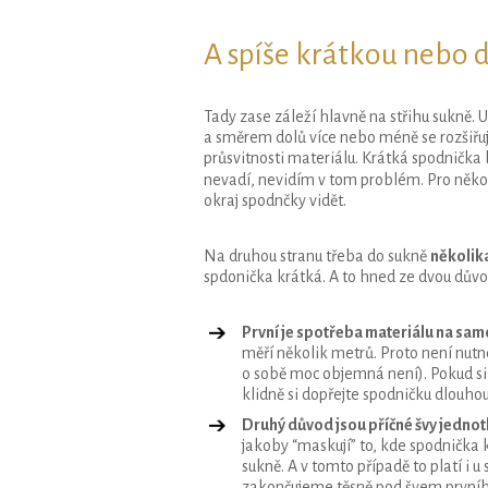
A spíše krátkou nebo 
Tady zase záleží hlavně na střihu sukně. 
a směrem dolů více nebo méně se rozšiřuj
průsvitnosti materiálu. Krátká spodnička 
nevadí, nevidím v tom problém. Pro něk
okraj spodnčky vidět.
Na druhou stranu třeba do sukně
několik
spdonička krátká. A to hned ze dvou důvo
První je spotřeba materiálu na sam
měří několik metrů. Proto není nutn
o sobě moc objemná není). Pokud si 
klidně si dopřejte spodničku dlouhou
Druhý důvod jsou příčné švy jednot
jakoby “maskují” to, kde spodnička k
sukně. A v tomto případě to platí i u
zakončujeme těsně pod švem prvního 