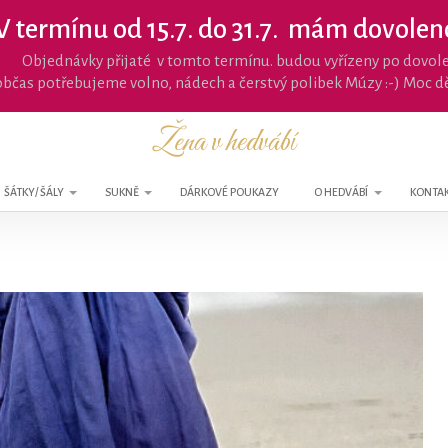
V termínu od 15.7. do 31.7. mám dovole
Objednávky přijaté v tomto termínu. budou vyřízeny po dovol
, občas potřebujeme volno, nádech a čerstvý polibek Múzy :-) Moc d
Žena v hedvábí
ŠÁTKY/ ŠÁLY
SUKNĚ
DÁRKOVÉ POUKAZY
O HEDVÁBÍ
KONTA