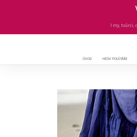
I my, tvůrci
ÚVOD
HEDV. POLŠTÁŘE