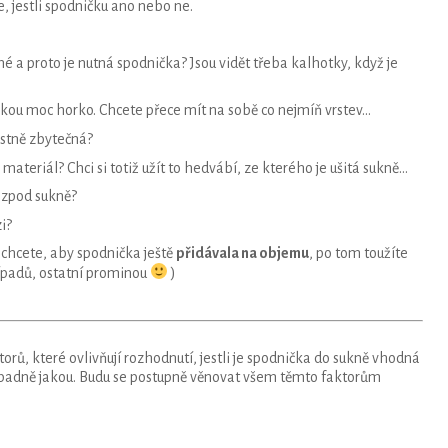
e, jestli spodničku ano nebo ne.
né a proto je nutná spodnička? Jsou vidět třeba kalhotky, když je
ničkou moc horko. Chcete přece mít na sobě co nejmíň vrstev…
astně zbytečná?
a materiál? Chci si totiž užít to hedvábí, ze kterého je ušitá sukně…
zpod sukně?
i?
chcete, aby spodnička ještě
přidávala na objemu
, po tom toužíte
řípadů, ostatní prominou
)
orů, které ovlivňují rozhodnutí, jestli je spodnička do sukně vhodná
případně jakou. Budu se postupně věnovat všem těmto faktorům