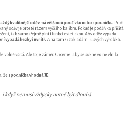
aždý kvalitnější oděv má většinou podšívku nebo spodničku
. Proč
ný oděv je prostě rázem vyššího kalibru. Pokud je podšívka přišitá
ení, tak samozřejmě plní i funkci estetickou. Aby oděv vypadal
ní vypadá hezky i uvnitř.
A na tom si zakládám i u svých výrobků.
e volně všitá. Ale to je záměr. Chceme, aby se sukně volně vlnila
m, že
spodnička vhodná JE.
, i když nemusí vždycky nutně být dlouhá.